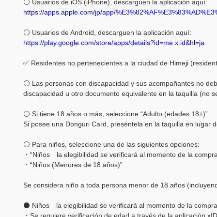
⚪ Usuarios de iOS (iPhone), descarguen la aplicación aquí:
https://apps.apple.com/jp/app/%E3%82%AF%E3%83%A
⚪ Usuarios de Android, descarguen la aplicación aquí:
https://play.google.com/store/apps/details?id=me.x.id&hl=ja
✅ Residentes no pertenecientes a la ciudad de Himeji (residen
⚪ Las personas con discapacidad y sus acompañantes no deben
discapacidad u otro documento equivalente en la taquilla (no 
⚪ Si tiene 18 años o más, seleccione “Adulto (edades 18+)”.
Si posee una Donguri Card, preséntela en la taquilla en lugar
⚪ Para niños, seleccione una de las siguientes opciones:
・“Niños la elegibilidad se verificará al momento de la compr
・“Niños (Menores de 18 años)”
Se considera niño a toda persona menor de 18 años (incluyend
⚫ Niños la elegibilidad se verificará al momento de la compr
・Se requiere verificación de edad a través de la aplicación xID