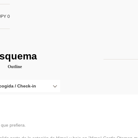
JPY 0
squema
Outline
cogida / Check-in
 que prefiera.