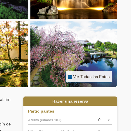
Ver Todas las Fotos
al. En
Hacer una reserva
Participantes
0
Adulto (edades 18+)
dín de
e