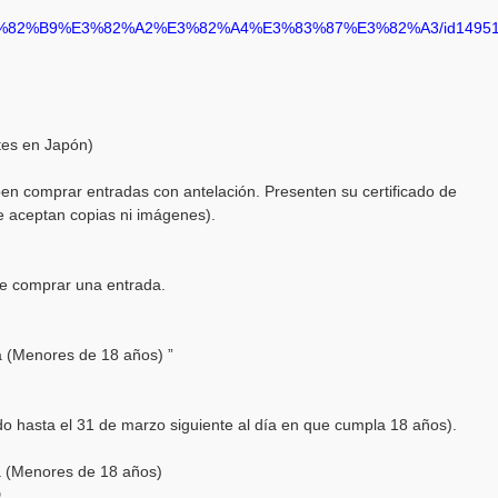
D%E3%82%B9%E3%82%A2%E3%82%A4%E3%83%87%E3%82%A3/id1495
tes en Japón)
 comprar entradas con antelación. Presenten su certificado de
se aceptan copias ni imágenes).
 de comprar una entrada.
a (Menores de 18 años) ”
o hasta el 31 de marzo siguiente al día en que cumpla 18 años).
a (Menores de 18 años)
.