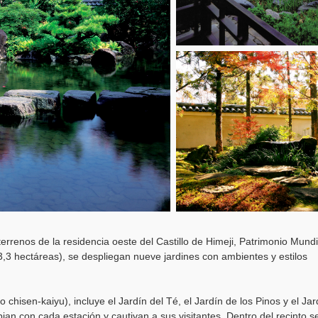
errenos de la residencia oeste del Castillo de Himeji, Patrimonio Mundi
3 hectáreas), se despliegan nueve jardines con ambientes y estilos
 chisen-kaiyu), incluye el Jardín del Té, el Jardín de los Pinos y el Jar
ian con cada estación y cautivan a sus visitantes. Dentro del recinto s