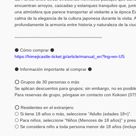
encuentran arroyos, cascadas y estanques tranquilos que, junto
una atmósfera que parece transportar al visitante a la época E
calma de la elegancia de la cultura japonesa durante la visita. A
profundamente la armonía entre historia y naturaleza de la ciuda
~~~~~~~~~~~~~~~~~~~~~~~~~~~~~~~~~~~~
⚫ Cómo comprar ⚫
https://himejicastle-ticket.jp/article/manual_en?lng=en-US
⚫ Información importante al comprar ⚫
⭕ Grupos de 30 personas o más
Se aplican descuentos para grupos; sin embargo, no es posible u
Para reservas de grupo, póngase en contacto con Kokoen (07
⭕ Residentes en el extranjero
⚪ Si tiene 18 años o más, seleccione “Adulto (edades 18+)”.
⚪ Para niños, seleccione “Niños (Menores de 18 años)” y prese
⚪ Se considera niño a toda persona menor de 18 años (incluye