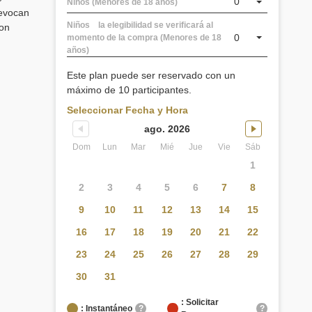
0
Niños (Menores de 18 años)
 evocan
Niños la elegibilidad se verificará al
con
0
momento de la compra (Menores de 18
años)
Este plan puede ser reservado con un
máximo de 10 participantes.
Seleccionar Fecha y Hora
ago. 2026
Dom
Lun
Mar
Mié
Jue
Vie
Sáb
1
2
3
4
5
6
7
8
9
10
11
12
13
14
15
16
17
18
19
20
21
22
23
24
25
26
27
28
29
30
31
: Solicitar
: Instantáneo
?
?