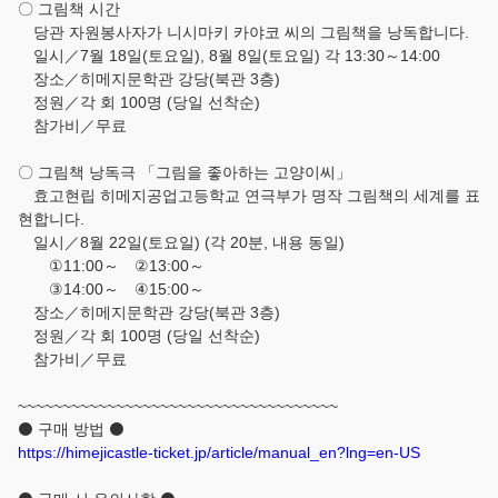
〇 그림책 시간
당관 자원봉사자가 니시마키 카야코 씨의 그림책을 낭독합니다.
일시／7월 18일(토요일), 8월 8일(토요일) 각 13:30～14:00
장소／히메지문학관 강당(북관 3층)
정원／각 회 100명 (당일 선착순)
참가비／무료
〇 그림책 낭독극 「그림을 좋아하는 고양이씨」
효고현립 히메지공업고등학교 연극부가 명작 그림책의 세계를 표
현합니다.
일시／8월 22일(토요일) (각 20분, 내용 동일)
①11:00～ ②13:00～
③14:00～ ④15:00～
장소／히메지문학관 강당(북관 3층)
정원／각 회 100명 (당일 선착순)
참가비／무료
~~~~~~~~~~~~~~~~~~~~~~~~~~~~~~~~~~~~
⚫ 구매 방법 ⚫
https://himejicastle-ticket.jp/article/manual_en?lng=en-US