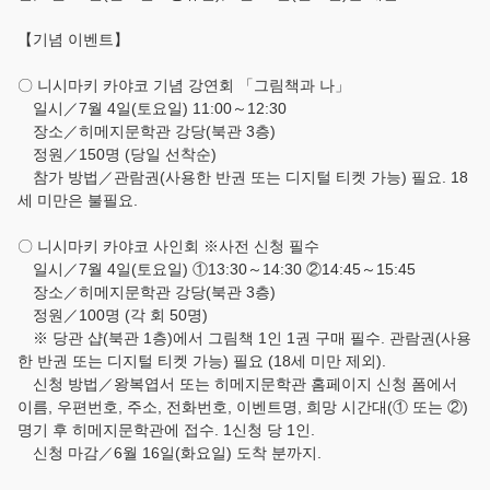
Español
【기념 이벤트】
Français
〇 니시마키 카야코 기념 강연회 「그림책과 나」
일시／7월 4일(토요일) 11:00～12:30
장소／히메지문학관 강당(북관 3층)
정원／150명 (당일 선착순)
참가 방법／관람권(사용한 반권 또는 디지털 티켓 가능) 필요. 18
세 미만은 불필요.
〇 니시마키 카야코 사인회 ※사전 신청 필수
일시／7월 4일(토요일) ①13:30～14:30 ②14:45～15:45
장소／히메지문학관 강당(북관 3층)
정원／100명 (각 회 50명)
※ 당관 샵(북관 1층)에서 그림책 1인 1권 구매 필수. 관람권(사용
한 반권 또는 디지털 티켓 가능) 필요 (18세 미만 제외).
신청 방법／왕복엽서 또는 히메지문학관 홈페이지 신청 폼에서
이름, 우편번호, 주소, 전화번호, 이벤트명, 희망 시간대(① 또는 ②)
명기 후 히메지문학관에 접수. 1신청 당 1인.
신청 마감／6월 16일(화요일) 도착 분까지.