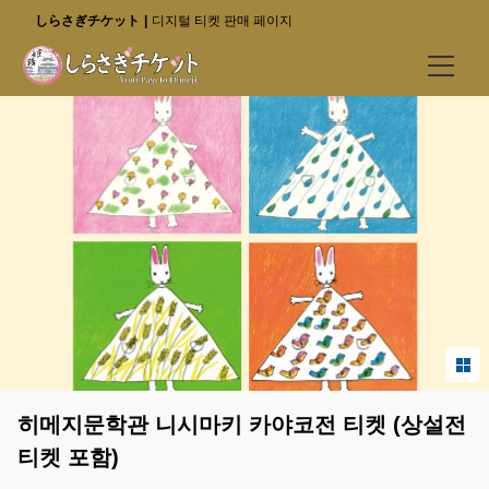
しらさぎチケット
디지털 티켓 판매 페이지
티켓 구매
특가 티켓 (특설 사이트로 이동)
히메지성
고코엔 정원
히메지 문학관
이용 안내
특가 티켓 (특설 사이트로 이동)
히메지문학관 니시마키 카야코전 티켓 (상설전
티켓 포함)
자주 묻는 질문