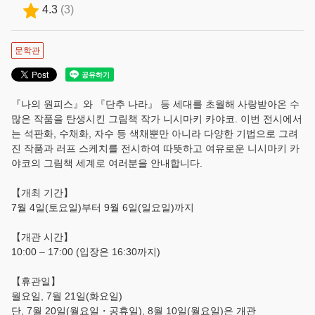
4.3
(
3
)
사용자 가이드
문의는 이쪽
문학관
로그인/예약 확인
『나의 원피스』와 『단추 나라』 등 세대를 초월해 사랑받아온 수
언어
많은 작품을 탄생시킨 그림책 작가 니시마키 카야코. 이번 전시에서
는 석판화, 수채화, 자수 등 색채뿐만 아니라 다양한 기법으로 그려
日本語
진 작품과 러프 스케치를 전시하여 따뜻하고 여유로운 니시마키 카
야코의 그림책 세계로 여러분을 안내합니다.
English
【개최 기간】
7월 4일(토요일)부터 9월 6일(일요일)까지
한국어
【개관 시간】
简体中文
10:00 – 17:00 (입장은 16:30까지)
繁體中文
【휴관일】
월요일, 7월 21일(화요일)
단, 7월 20일(월요일・공휴일), 8월 10일(월요일)은 개관