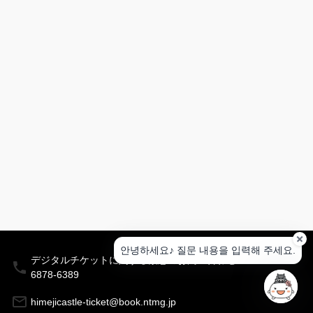
히
메
지
성
히
메
지
문
학
관
히
메
지
시
립
미
안녕하세요♪ 질문 내용을 입력해 주세요.
술
デジタルチケットに関する緊急のお問い合わせ：03-
관
6878-6389
코
himejicastle-ticket@book.ntmg.jp
코