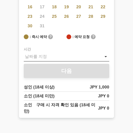
설
16
17
18
19
20
21
22
에
관
23
24
25
26
27
28
29
한
30
31
질
문
: 즉시 예약
?
: 예약 요청
?
인
지
시간
입
력
하
다음
기
전
에
성인 (18세 이상)
JPY 1,000
선
소인 (18세 미만)
JPY 0
택
해
소인 구매 시 자격 확인 있음 (18세 미
JPY 0
주
만)
십
시
오.