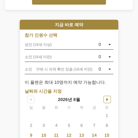
시
립
미
술
지금 바로 예약
관
참가 인원수 선택
에
관
0
성인 (18세 이상)
한
질
0
소인 (18세 미만)
문
0
소인 구매 시 자격 확인 있음 (18세 미만)
에
답
이 플랜은 최대 10명까지 예약 가능합니다.
변
해
날짜와 시간을 지정
드
2026년 8월
립
일
월
화
수
목
금
토
니
다.
1
어
2
3
4
5
6
7
8
떤
시
9
10
11
12
13
14
15