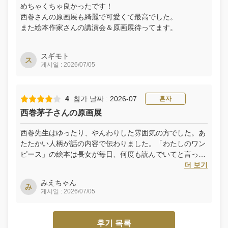
めちゃくちゃ良かったです！
し
西巻さんの原画展も綺麗で可愛くて最高でした。
ろ
また絵本作家さんの講演会＆原画展待ってます。
ま
る
ひ
め
スギモト
ス
히
게시일 : 2026/07/05
메
지
성,
4
참가 날짜 : 2026-07
혼자
코
西巻茅子さんの原画展
코
엔,
西巻先生はゆったり、やんわりした雰囲気の方でした。あ
히
たたかい人柄が話の内容で伝わりました。「わたしのワン
메
ピース」の絵本は長女が毎日、何度も読んでいてと言って
지
ました。私が忙しかったら父が読んでくれてました。話は
더 보기
문
すっかり覚えているけど、読んでほしいのですよね。嬉し
학
みえちゃん
い思い出です。
み
게시일 : 2026/07/05
관,
히
메
후기 목록
지