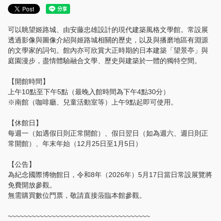
使用者指南
可以眺望姬路城、由安藤忠雄設計的現代建築風格文學館。常設展
請在此處聯絡我們
透過影像與圖像介紹與姬路城相關的歷史，以及與播磨地區有淵源
的文學家的詞句。館內亦可欣賞大正時期的日本建築「望景亭」與
登錄/確認預訂
庭園漫步，盡情體驗融合文學、歷史與建築於一體的獨特空間。
語言
【開館時間】
上午10點至下午5點（最晚入館時間為下午4點30分）
日本語
※南館（咖啡廳、兒童活動室等）上午9點起即可使用。
【休館日】
English
每週一（如遇假日則正常開館）、假日翌日（如為週六、週日則正
常開館）、年末年始（12月25日至1月5日）
한국어
【公告】
简体中文
為紀念國際博物館日，令和8年（2026年）5月17日當日常設展覽將
免費開放參觀。
無需購買數位門票，敬請直接蒞臨本館參觀。
繁體中文
~~~~~~~~~~~~~~~~~~~~~~~~~~~~~~~~~~~~