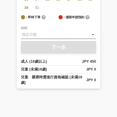
為
您
30
31
解
: 即時下單
?
: 僅限申請預約
?
答。
請
時間
在
輸
入
問
下一步
題
前，
成人 (18歲以上)
JPY 450
先
選
兒童 (未滿18歲)
JPY 0
擇
兒童 購票時需進行資格確認 (未滿18
您
JPY 0
歲)
想
詢
問
的
設
施。