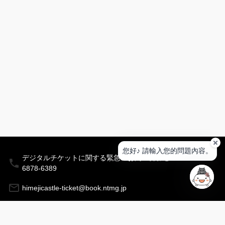
姬
路
城
姬
路
文
學
館
姬
路
市
立
美
您好♪ 請輸入您的問題內容。
術
デジタルチケットに関する緊急のお問い合わせ：03-
館
6878-6389
好
himejicastle-ticket@book.ntmg.jp
古
園
〒670-8501 兵庫県姫路市安田四丁目１番地