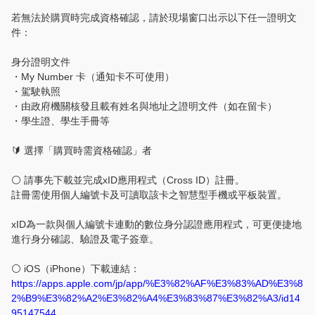
若無法於購買時完成資格確認，請於現場窗口出示以下任一證明文
件：
身分證明文件
・My Number 卡（通知卡不可使用）
・駕駛執照
・由政府機關核發且載有姓名與地址之證明文件（如在留卡）
・學生證、學生手冊等
🔰 選擇「購買時需資格確認」者
⚪ 請事先下載並完成xID應用程式（Cross ID）註冊。
註冊需使用個人編號卡及可讀取該卡之智慧型手機或平板裝置。
xID為一款與個人編號卡連動的數位身分認證應用程式，可更便捷地
進行身分確認、驗證及電子簽章。
⚪ iOS（iPhone）下載連結：
https://apps.apple.com/jp/app/%E3%82%AF%E3%83%AD%E3%8
2%B9%E3%82%A2%E3%82%A4%E3%83%87%E3%82%A3/id14
95147544