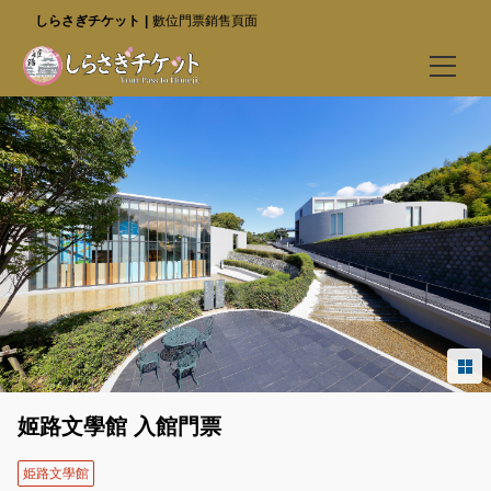
しらさぎチケット
數位門票銷售頁面
購票
最優惠票券（前往特設網站）
姬路城
好古園
姬路文學館
使用指南
最優惠票券（前往特設網站）
姬路文學館 入館門票
常見問題
姫路文學館