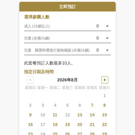
好
立即預訂
古
選擇參團人數
園、
姬
0
成人 (18歲以上)
路
文
0
兒童 (未滿18歲)
學
館、
0
兒童 購票時需進行資格確認 (未滿18歲)
姬
路
此套餐預訂人數最多10人。
市
指定日期及時間
立
2026年8月
美
術
星期日
星期一
星期二
星期三
星期四
星期五
星期六
館
1
的
2
3
4
5
6
7
8
提
問，
9
10
11
12
13
14
15
我
16
17
18
19
20
21
22
們
將
23
24
25
26
27
28
29