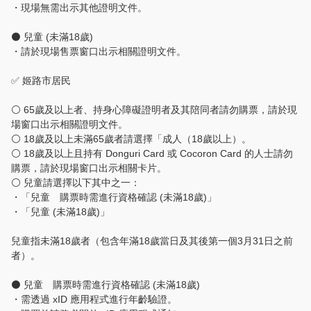
・現場無需出示其他證明文件。
⚫ 兒童 (未滿18歲)
・請於現場售票窗口出示相關證明文件。
✅ 姬路市居民
⚪ 65歲及以上者、持身心障礙證明者及其陪同者請勿購票，請於現
場窗口出示相關證明文件。
⚪ 18歲及以上未滿65歲者請選擇「成人（18歲以上）。
⚪ 18歲及以上且持有 Donguri Card 或 Cocoron Card 的人士請勿
購票，請於現場窗口出示相關卡片。
⚪ 兒童請選擇以下其中之一：
・「兒童 購票時需進行資格確認 (未滿18歲)」
・「兒童 (未滿18歲)」
兒童指未滿18歲者（包含年滿18歲當日及其後第一個3月31日之前
者）。
⚫ 兒童 購票時需進行資格確認 (未滿18歲)
・需透過 xID 應用程式進行年齡驗證。