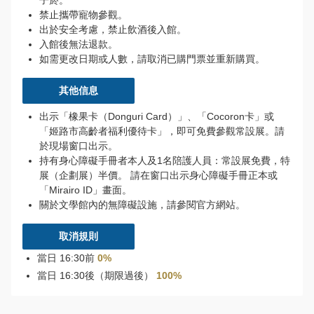
子菸。
禁止攜帶寵物參觀。
出於安全考慮，禁止飲酒後入館。
入館後無法退款。
如需更改日期或人數，請取消已購門票並重新購買。
其他信息
出示「橡果卡（Donguri Card）」、「Cocoron卡」或
「姬路市高齡者福利優待卡」，即可免費參觀常設展。請
於現場窗口出示。
持有身心障礙手冊者本人及1名陪護人員：常設展免費，特
し
展（企劃展）半價。 請在窗口出示身心障礙手冊正本或
ろ
「Mirairo ID」畫面。
ま
關於文學館內的無障礙設施，請參閱官方網站。
る
ひ
取消規則
め
關
當日 16:30前
0%
於
當日 16:30後（期限過後）
100%
姬
路
城、