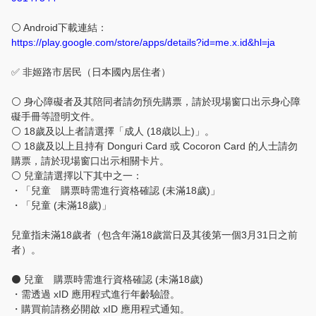
⚪ Android下載連結：
https://play.google.com/store/apps/details?id=me.x.id&hl=ja
✅ 非姬路市居民（日本國內居住者）
⚪ 身心障礙者及其陪同者請勿預先購票，請於現場窗口出示身心障
礙手冊等證明文件。
⚪ 18歲及以上者請選擇「成人 (18歳以上)」。
⚪ 18歲及以上且持有 Donguri Card 或 Cocoron Card 的人士請勿
購票，請於現場窗口出示相關卡片。
⚪ 兒童請選擇以下其中之一：
・「兒童 購票時需進行資格確認 (未滿18歲)」
・「兒童 (未滿18歲)」
兒童指未滿18歲者（包含年滿18歲當日及其後第一個3月31日之前
者）。
⚫ 兒童 購票時需進行資格確認 (未滿18歲)
・需透過 xID 應用程式進行年齡驗證。
・購買前請務必開啟 xID 應用程式通知。