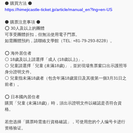
Español
⚫ 購買方法 ⚫
https://himejicastle-ticket.jp/article/manual_en?lng=en-US
Français
⚫ 購票注意事項 ⚫
⭕ 30人及以上的團體
可享受團體折扣，但無法使用電子門票。
如需團體預約，請聯絡文學館（TEL: +81-79-293-8228）。
⭕ 海外居住者
⚪ 18歲及以上請選擇「成人 (18歳以上)」。
⚪ 兒童請選擇「兒童 (未滿18歲)」，並於現場售票窗口出示護照等
身分證明文件。
⚪ 兒童指未滿18歲者（包含年滿18歲當日及其後第一個3月31日之
前者）。
⭕ 日本國內居住者
購買「兒童 (未滿18歲)」時，須出示證明文件以確認是否符合資
格。
若您选择「購票時需進行資格確認」，可使用您的个人编号卡进行
资格验证。